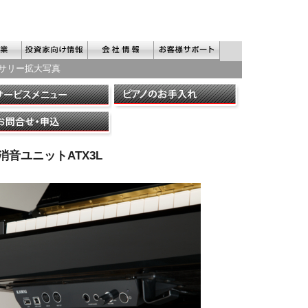
セサリー拡大写真
音ユニットATX3L