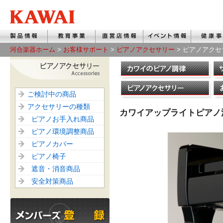
河合楽器ホーム
>
お客様サポート
>
ピアノアクセサリー
> ピアノアク
ご検討中の商品
アクセサリーの種類
カワイアップライトピアノ消
ピアノお手入れ商品
ピアノ環境調整商品
ピアノカバー
ピアノ椅子
遮音・消音商品
安全対策商品