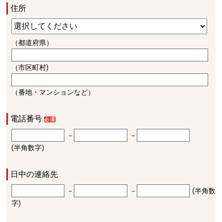
住所
（都道府県）
（市区町村)
（番地・マンションなど）
電話番号
－
－
(半角数字)
日中の連絡先
－
－
(半角数
字)