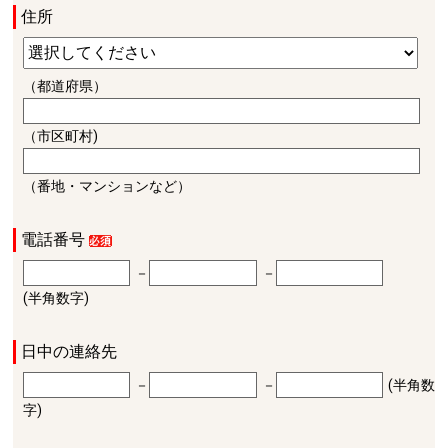
住所
（都道府県）
（市区町村)
（番地・マンションなど）
電話番号
－
－
(半角数字)
日中の連絡先
－
－
(半角数
字)