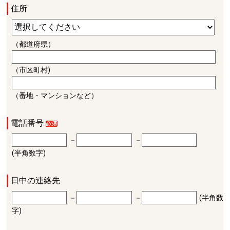
住所
（都道府県）
（市区町村)
（番地・マンションなど）
電話番号
－
－
(半角数字)
日中の連絡先
－
－
(半角数
字)