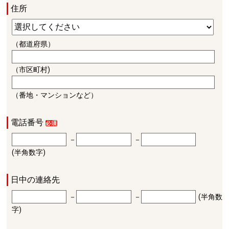
住所
（都道府県）
（市区町村)
（番地・マンションなど）
電話番号
－
－
(半角数字)
日中の連絡先
－
－
(半角数
字)