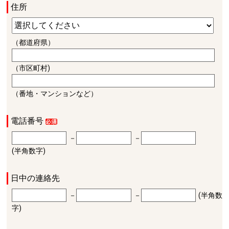
住所
（都道府県）
（市区町村)
（番地・マンションなど）
電話番号
－
－
(半角数字)
日中の連絡先
－
－
(半角数
字)