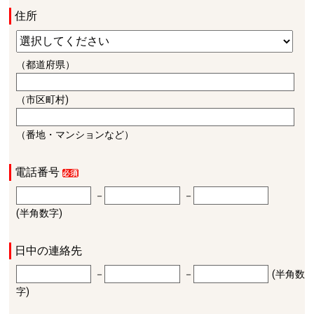
住所
（都道府県）
（市区町村)
（番地・マンションなど）
電話番号
－
－
(半角数字)
日中の連絡先
－
－
(半角数
字)