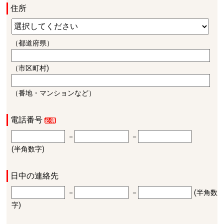
住所
（都道府県）
（市区町村)
（番地・マンションなど）
電話番号
－
－
(半角数字)
日中の連絡先
－
－
(半角数
字)