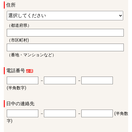
住所
（都道府県）
（市区町村)
（番地・マンションなど）
電話番号
－
－
(半角数字)
日中の連絡先
－
－
(半角数
字)