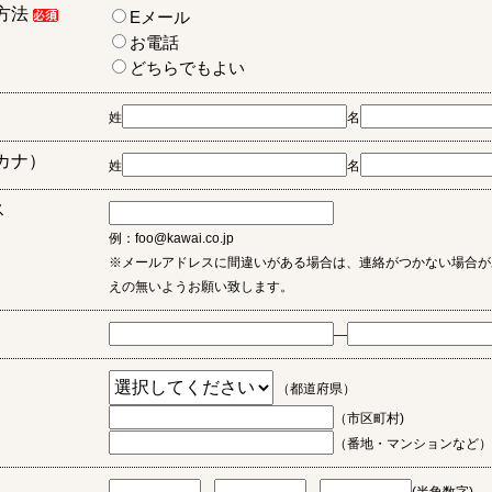
方法
Eメール
お電話
どちらでもよい
姓
名
カナ）
姓
名
ス
例：foo@kawai.co.jp
※メールアドレスに間違いがある場合は、連絡がつかない場合が
えの無いようお願い致します。
―
（都道府県）
（市区町村)
（番地・マンションなど）