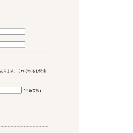
あります。くれぐれもお間違
（半角英数）