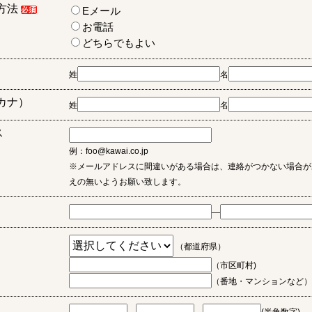
方法
Eメール
お電話
どちらでもよい
姓
名
カナ）
姓
名
ス
例：foo@kawai.co.jp
※メールアドレスに間違いがある場合は、連絡がつかない場合が
えの無いようお願い致します。
―
（都道府県）
（市区町村)
（番地・マンションなど）