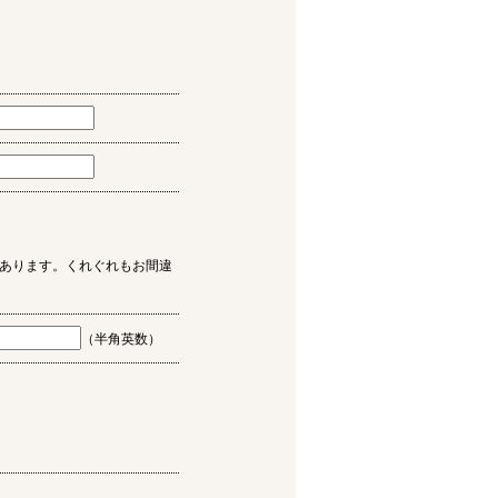
あります。くれぐれもお間違
（半角英数）