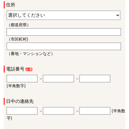
住所
（都道府県）
（市区町村)
（番地・マンションなど）
電話番号
－
－
(半角数字)
日中の連絡先
－
－
(半角数
字)