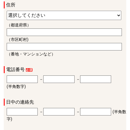
住所
（都道府県）
（市区町村)
（番地・マンションなど）
電話番号
－
－
(半角数字)
日中の連絡先
－
－
(半角数
字)