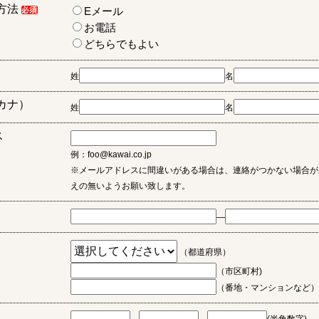
方法
Eメール
お電話
どちらでもよい
姓
名
カナ）
姓
名
ス
例：foo@kawai.co.jp
※メールアドレスに間違いがある場合は、連絡がつかない場合が
えの無いようお願い致します。
―
（都道府県）
（市区町村)
（番地・マンションなど）