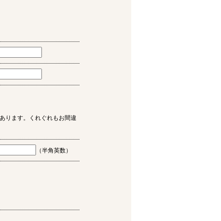
あります。くれぐれもお間違
（半角英数）