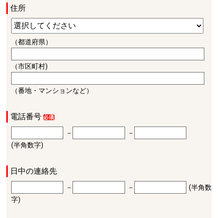
住所
（都道府県）
（市区町村)
（番地・マンションなど）
電話番号
－
－
(半角数字)
日中の連絡先
－
－
(半角数
字)