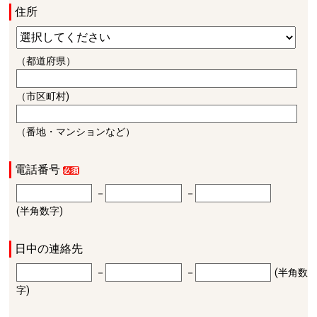
住所
（都道府県）
（市区町村)
（番地・マンションなど）
電話番号
－
－
(半角数字)
日中の連絡先
－
－
(半角数
字)