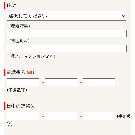
住所
（都道府県）
（市区町村)
（番地・マンションなど）
電話番号
－
－
(半角数字)
日中の連絡先
－
－
(半角数
字)