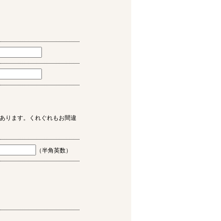
あります。くれぐれもお間違
（半角英数）