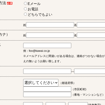
方法
Eメール
お電話
どちらでもよい
姓
名
カナ）
姓
名
ス
例：foo@kawai.co.jp
※メールアドレスに間違いがある場合は、連絡がつかない場合が
えの無いようお願い致します。
―
（都道府県）
（市区町村)
（番地・マンションなど）