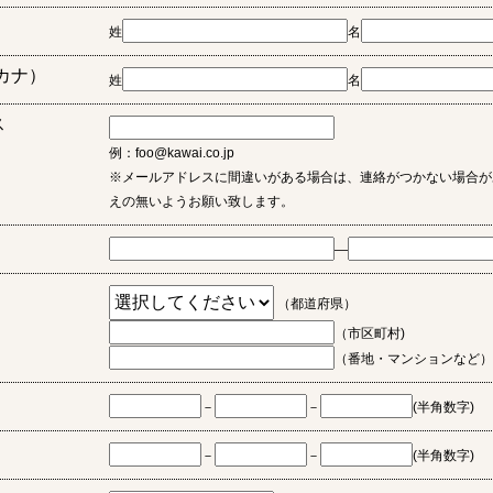
姓
名
カナ）
姓
名
ス
例：foo@kawai.co.jp
※メールアドレスに間違いがある場合は、連絡がつかない場合が
えの無いようお願い致します。
―
（都道府県）
（市区町村)
（番地・マンションなど）
－
－
(半角数字)
－
－
(半角数字)