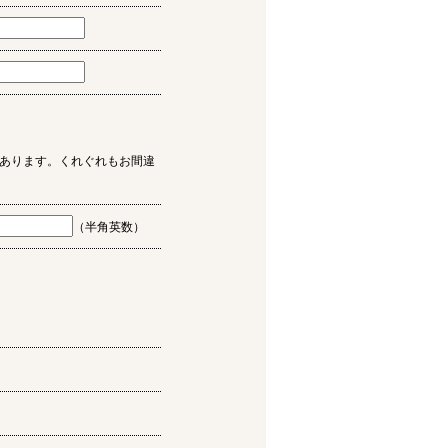
あります。くれぐれもお間違
（半角英数）