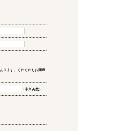
あります。くれぐれもお間違
（半角英数）