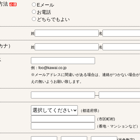
方法
Eメール
お電話
どちらでもよい
姓
名
カナ）
姓
名
ス
例：foo@kawai.co.jp
※メールアドレスに間違いがある場合は、連絡がつかない場合が
えの無いようお願い致します。
―
（都道府県）
（市区町村)
（番地・マンションなど）