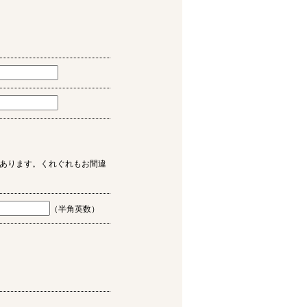
あります。くれぐれもお間違
（半角英数）