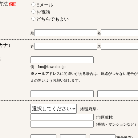
方法
Eメール
お電話
どちらでもよい
姓
名
カナ）
姓
名
ス
例：foo@kawai.co.jp
※メールアドレスに間違いがある場合は、連絡がつかない場合が
えの無いようお願い致します。
―
（都道府県）
（市区町村)
（番地・マンションなど）