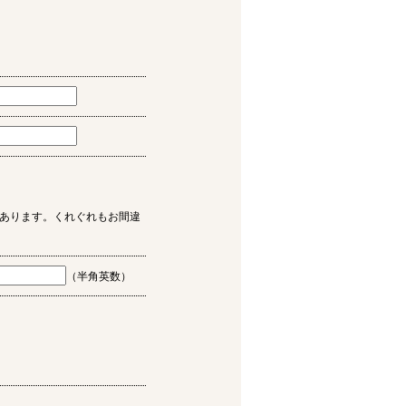
あります。くれぐれもお間違
（半角英数）