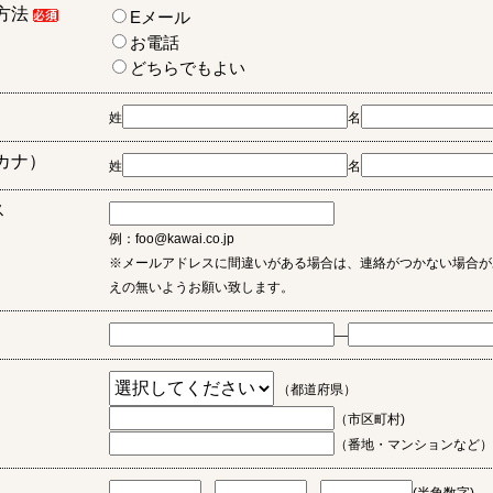
方法
Eメール
お電話
どちらでもよい
姓
名
カナ）
姓
名
ス
例：foo@kawai.co.jp
※メールアドレスに間違いがある場合は、連絡がつかない場合が
えの無いようお願い致します。
―
（都道府県）
（市区町村)
（番地・マンションなど）