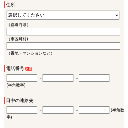
住所
（都道府県）
（市区町村)
（番地・マンションなど）
電話番号
－
－
(半角数字)
日中の連絡先
－
－
(半角数
字)