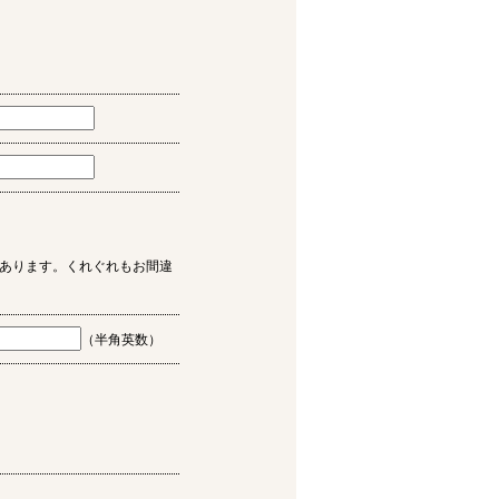
あります。くれぐれもお間違
（半角英数）