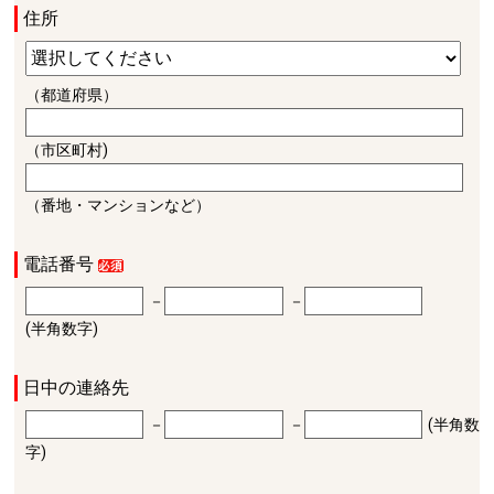
住所
（都道府県）
（市区町村)
（番地・マンションなど）
電話番号
－
－
(半角数字)
日中の連絡先
－
－
(半角数
字)