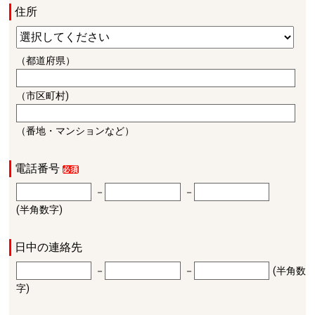
住所
（都道府県）
（市区町村)
（番地・マンションなど）
電話番号
－
－
(半角数字)
日中の連絡先
－
－
(半角数
字)