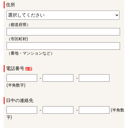
住所
（都道府県）
（市区町村)
（番地・マンションなど）
電話番号
－
－
(半角数字)
日中の連絡先
－
－
(半角数
字)