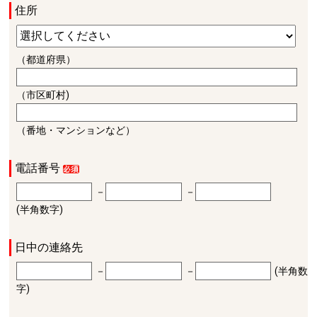
住所
（都道府県）
（市区町村)
（番地・マンションなど）
電話番号
－
－
(半角数字)
日中の連絡先
－
－
(半角数
字)