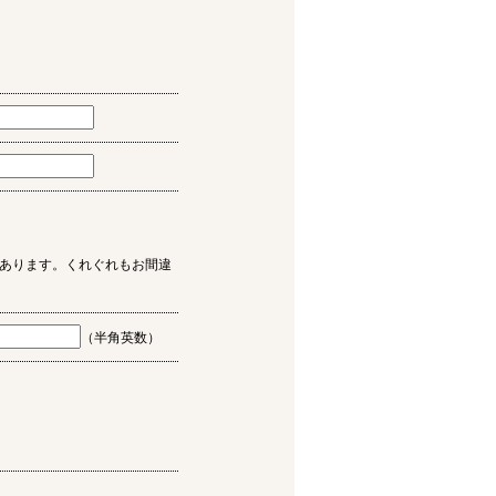
あります。くれぐれもお間違
（半角英数）