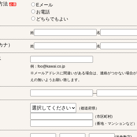
方法
Eメール
お電話
どちらでもよい
姓
名
カナ）
姓
名
ス
例：foo@kawai.co.jp
※メールアドレスに間違いがある場合は、連絡がつかない場合が
えの無いようお願い致します。
―
（都道府県）
（市区町村)
（番地・マンションなど）