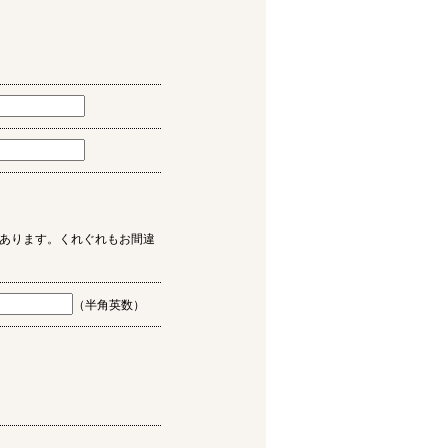
あります。くれぐれもお間違
（半角英数）