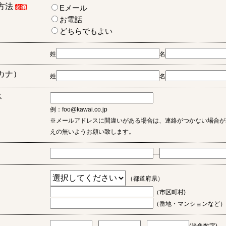
方法
Eメール
お電話
どちらでもよい
姓
名
カナ）
姓
名
ス
例：foo@kawai.co.jp
※メールアドレスに間違いがある場合は、連絡がつかない場合が
えの無いようお願い致します。
―
（都道府県）
（市区町村)
（番地・マンションなど）