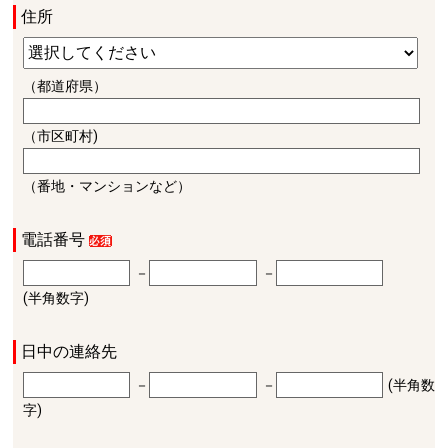
住所
（都道府県）
（市区町村)
（番地・マンションなど）
電話番号
－
－
(半角数字)
日中の連絡先
－
－
(半角数
字)