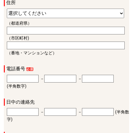
住所
（都道府県）
（市区町村)
（番地・マンションなど）
電話番号
－
－
(半角数字)
日中の連絡先
－
－
(半角数
字)