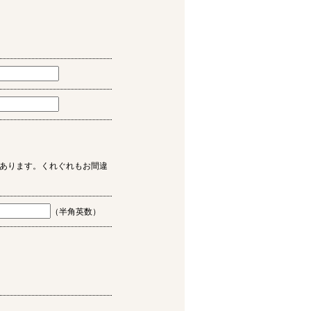
あります。くれぐれもお間違
（半角英数）