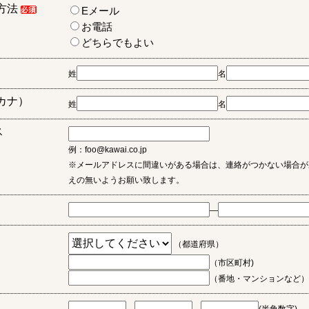
方法
Eメール
お電話
どちらでもよい
姓
名
カナ）
姓
名
ス
例：foo@kawai.co.jp
※メールアドレスに間違いがある場合は、連絡がつかない場合が
えの無いようお願い致します。
―
（都道府県）
（市区町村)
（番地・マンションなど）