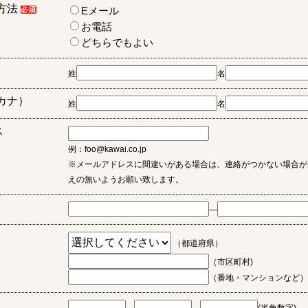
方法
Eメール
お電話
どちらでもよい
姓
名
カナ）
姓
名
ス
例：foo@kawai.co.jp
※メールアドレスに間違いがある場合は、連絡がつかない場合が
えの無いようお願い致します。
―
（都道府県）
（市区町村)
（番地・マンションなど）