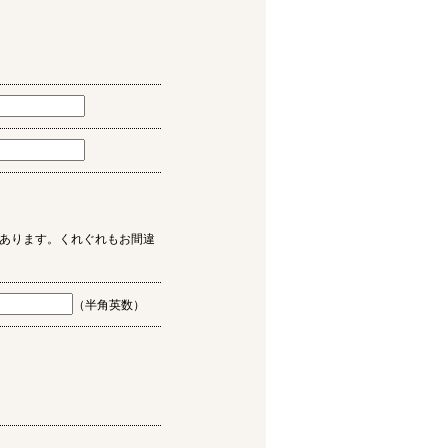
あります。くれぐれもお間違
（半角英数）