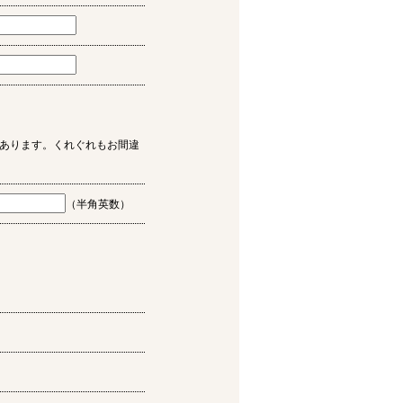
あります。くれぐれもお間違
（半角英数）