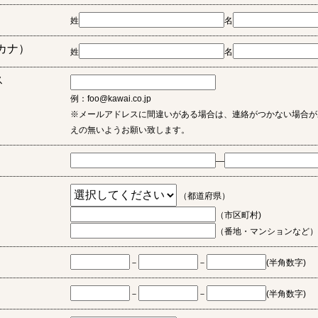
姓
名
カナ）
姓
名
ス
例：foo@kawai.co.jp
※メールアドレスに間違いがある場合は、連絡がつかない場合が
えの無いようお願い致します。
―
（都道府県）
（市区町村)
（番地・マンションなど）
－
－
(半角数字)
－
－
(半角数字)