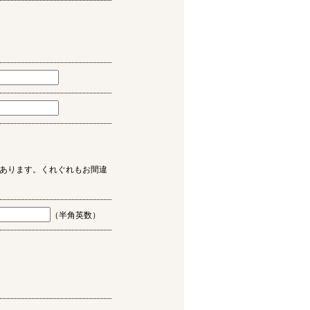
あります。くれぐれもお間違
（半角英数）