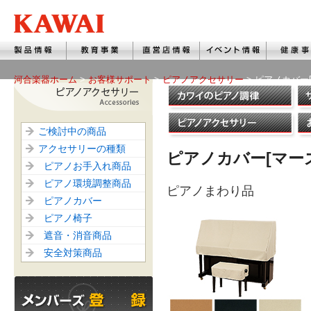
河合楽器ホーム
>
お客様サポート
>
ピアノアクセサリー
> ピアノカバー[
ご検討中の商品
アクセサリーの種類
ピアノカバー[マーズ
ピアノお手入れ商品
ピアノ環境調整商品
ピアノまわり品
ピアノカバー
ピアノ椅子
遮音・消音商品
安全対策商品