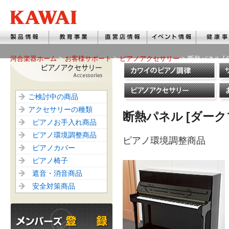
河合楽器ホーム
>
お客様サポート
>
ピアノアクセサリー
> 断熱パネル 
ご検討中の商品
アクセサリーの種類
断熱パネル [ダーク
ピアノお手入れ商品
ピアノ環境調整商品
ピアノ環境調整商品
ピアノカバー
ピアノ椅子
遮音・消音商品
安全対策商品