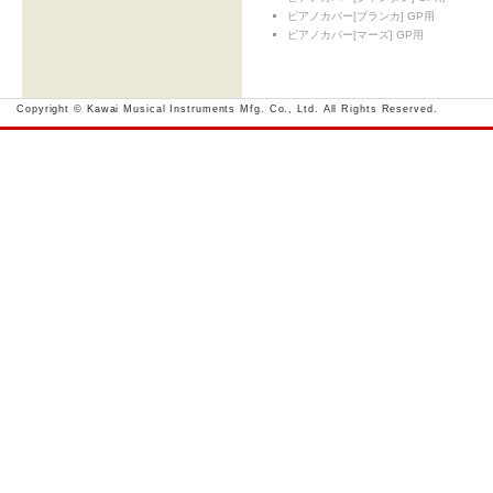
ピアノカバー[ブランカ] GP用
ピアノカバー[マーズ] GP用
Copyright © Kawai Musical Instruments Mfg. Co., Ltd. All Rights Reserved.