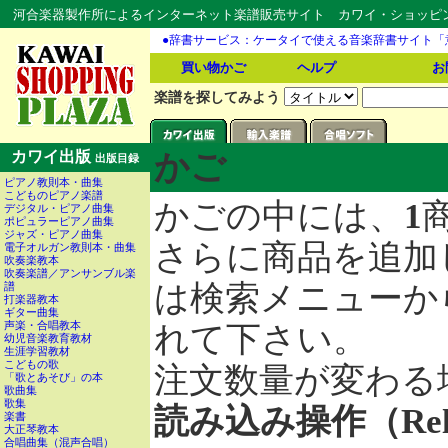
河合楽器製作所によるインターネット楽譜販売サイト カワイ・ショッピング
●辞書サービス：ケータイで使える音楽辞書サイト「
買い物かご
ヘルプ
お
楽譜を探してみよう
カワイ出版
かご
出版目録
ピアノ教則本・曲集
こどものピアノ楽譜
かごの中には、
1
デジタル・ピアノ曲集
ポピュラーピアノ曲集
ジャズ・ピアノ曲集
さらに商品を追加
電子オルガン教則本・曲集
吹奏楽教本
吹奏楽譜／アンサンブル楽
は検索メニューか
譜
打楽器教本
ギター曲集
声楽・合唱教本
れて下さい。
幼児音楽教育教材
生涯学習教材
こどもの歌
注文数量が変わる
「歌とあそび」の本
歌曲集
歌集
読み込み操作（Re
楽書
大正琴教本
合唱曲集（混声合唱）