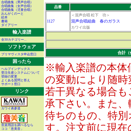
合唱曲集（男声合唱）
合唱曲集（女声合唱）
品番
合唱曲集（児童合唱）
おんがくのーと
＜混声合唱 松下 功＞
絵本
1127
混声合唱組曲 春のガラス
書籍
ダイアリー
カワイ出版
輸入楽譜
全30カテゴリー...
ソフトウェア
合計（
プリマヴィスタ申込窓口
困ったら
※輸入楽譜の本体
ヘルプインデックス
受注生産システムについて
の変動により随時
登録の変更
よくある質問と答え
サポート窓口
若干異なる場合も
リンク
承下さい。また、
カワイ表参道
待ちのもの、特別
す。注文前に現在
音楽用語を調べるなら
ココ「意美音」