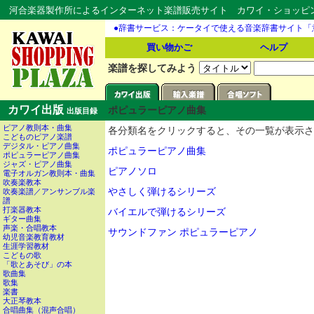
河合楽器製作所によるインターネット楽譜販売サイト カワイ・ショッピング
●辞書サービス：ケータイで使える音楽辞書サイト「
買い物かご
ヘルプ
楽譜を探してみよう
カワイ出版
ポピュラーピアノ曲集
出版目録
ピアノ教則本・曲集
各分類名をクリックすると、その一覧が表示さ
こどものピアノ楽譜
デジタル・ピアノ曲集
ポピュラーピアノ曲集
ポピュラーピアノ曲集
ジャズ・ピアノ曲集
ピアノソロ
電子オルガン教則本・曲集
吹奏楽教本
やさしく弾けるシリーズ
吹奏楽譜／アンサンブル楽
譜
打楽器教本
バイエルで弾けるシリーズ
ギター曲集
声楽・合唱教本
サウンドファン ポピュラーピアノ
幼児音楽教育教材
生涯学習教材
こどもの歌
「歌とあそび」の本
歌曲集
歌集
楽書
大正琴教本
合唱曲集（混声合唱）