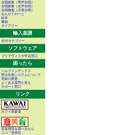
合唱曲集（男声合唱）
合唱曲集（女声合唱）
合唱曲集（児童合唱）
おんがくのーと
絵本
書籍
ダイアリー
輸入楽譜
全30カテゴリー...
ソフトウェア
プリマヴィスタ申込窓口
困ったら
ヘルプインデックス
受注生産システムについて
登録の変更
よくある質問と答え
サポート窓口
リンク
カワイ表参道
音楽用語を調べるなら
ココ「意美音」