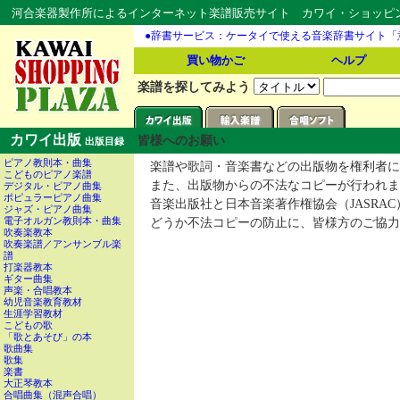
河合楽器製作所によるインターネット楽譜販売サイト カワイ・ショッピング
●辞書サービス：ケータイで使える音楽辞書サイト「
買い物かご
ヘルプ
楽譜を探してみよう
カワイ出版
皆様へのお願い
出版目録
ピアノ教則本・曲集
楽譜や歌詞・音楽書などの出版物を権利者に
こどものピアノ楽譜
また、出版物からの不法なコピーが行われま
デジタル・ピアノ曲集
ポピュラーピアノ曲集
音楽出版社と日本音楽著作権協会（JASRA
ジャズ・ピアノ曲集
電子オルガン教則本・曲集
どうか不法コピーの防止に、皆様方のご協力
吹奏楽教本
吹奏楽譜／アンサンブル楽
譜
打楽器教本
ギター曲集
声楽・合唱教本
幼児音楽教育教材
生涯学習教材
こどもの歌
「歌とあそび」の本
歌曲集
歌集
楽書
大正琴教本
合唱曲集（混声合唱）