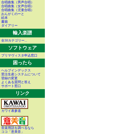
合唱曲集（男声合唱）
合唱曲集（女声合唱）
合唱曲集（児童合唱）
おんがくのーと
絵本
書籍
ダイアリー
輸入楽譜
全30カテゴリー...
ソフトウェア
プリマヴィスタ申込窓口
困ったら
ヘルプインデックス
受注生産システムについて
登録の変更
よくある質問と答え
サポート窓口
リンク
カワイ表参道
音楽用語を調べるなら
ココ「意美音」