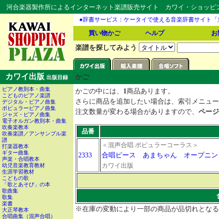
河合楽器製作所によるインターネット楽譜販売サイト カワイ・ショッピング
●辞書サービス：ケータイで使える音楽辞書サイト「
買い物かご
ヘルプ
お
楽譜を探してみよう
カワイ出版
かご
出版目録
ピアノ教則本・曲集
かごの中には、
1
商品あります。
こどものピアノ楽譜
さらに商品を追加したい場合は、索引メニュー
デジタル・ピアノ曲集
ポピュラーピアノ曲集
注文数量が変わる場合がありますので、
ページ
ジャズ・ピアノ曲集
電子オルガン教則本・曲集
吹奏楽教本
品番
吹奏楽譜／アンサンブル楽
譜
＜混声合唱 ポピュラーコーラス＞
打楽器教本
ギター曲集
2333
合唱ピース あまちゃん オープニン
声楽・合唱教本
カワイ出版
幼児音楽教育教材
生涯学習教材
こどもの歌
「歌とあそび」の本
歌曲集
歌集
楽書
※在庫の変動により一部の商品が品切れとなる
大正琴教本
合唱曲集（混声合唱）