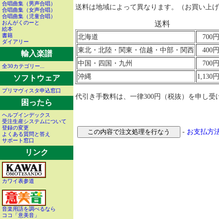
合唱曲集（男声合唱）
送料は地域によって異なります。（お買い上げ金額
合唱曲集（女声合唱）
合唱曲集（児童合唱）
おんがくのーと
送料
絵本
書籍
北海道
70
ダイアリー
東北・北陸・関東・信越・中部・関西
40
輸入楽譜
中国・四国・九州
70
全30カテゴリー...
沖縄
1,13
ソフトウェア
プリマヴィスタ申込窓口
代引き手数料は、一律300円（税抜）を申し受
困ったら
ヘルプインデックス
受注生産システムについて
登録の変更
-
お支払方
よくある質問と答え
サポート窓口
リンク
カワイ表参道
音楽用語を調べるなら
ココ「意美音」