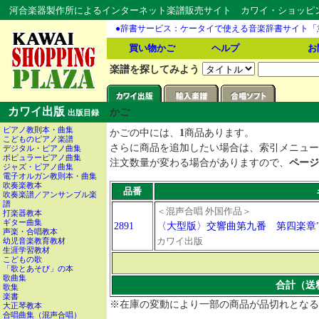
河合楽器製作所によるインターネット楽譜販売サイト カワイ・ショッピング
●辞書サービス：ケータイで使える音楽辞書サイト「
買い物かご
ヘルプ
お
楽譜を探してみよう
カワイ出版
かご
出版目録
ピアノ教則本・曲集
かごの中には、
1
商品あります。
こどものピアノ楽譜
さらに商品を追加したい場合は、索引メニュー
デジタル・ピアノ曲集
ポピュラーピアノ曲集
注文数量が変わる場合がありますので、
ページ
ジャズ・ピアノ曲集
電子オルガン教則本・曲集
吹奏楽教本
品番
吹奏楽譜／アンサンブル楽
譜
＜混声合唱 外国作品＞
打楽器教本
ギター曲集
2891
〈大型版〉交響曲第九番 第四楽章"
声楽・合唱教本
カワイ出版
幼児音楽教育教材
生涯学習教材
こどもの歌
「歌とあそび」の本
歌曲集
合計（送
歌集
楽書
※在庫の変動により一部の商品が品切れとなる
大正琴教本
合唱曲集（混声合唱）