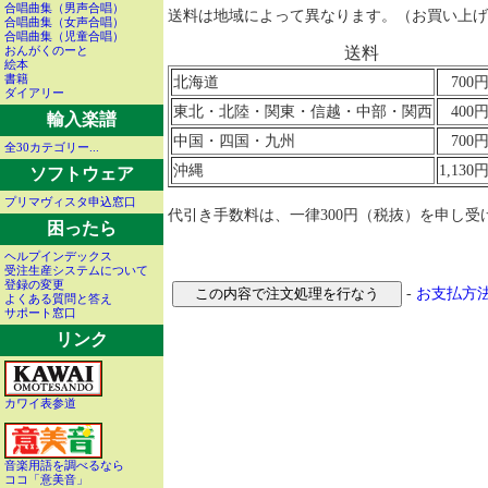
合唱曲集（男声合唱）
送料は地域によって異なります。（お買い上げ金額
合唱曲集（女声合唱）
合唱曲集（児童合唱）
おんがくのーと
送料
絵本
書籍
北海道
70
ダイアリー
東北・北陸・関東・信越・中部・関西
40
輸入楽譜
中国・四国・九州
70
全30カテゴリー...
沖縄
1,13
ソフトウェア
プリマヴィスタ申込窓口
代引き手数料は、一律300円（税抜）を申し受
困ったら
ヘルプインデックス
受注生産システムについて
登録の変更
-
お支払方
よくある質問と答え
サポート窓口
リンク
カワイ表参道
音楽用語を調べるなら
ココ「意美音」