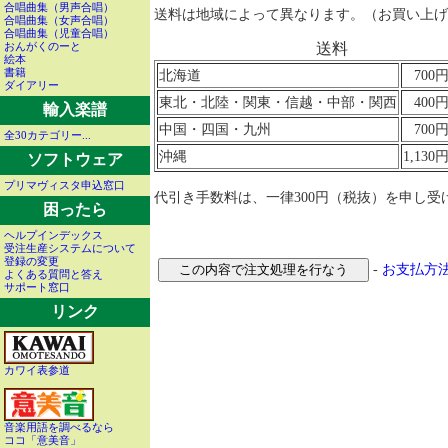
合唱曲集（男声合唱）
送料は地域によって異なります。（お買い上げ金額
合唱曲集（女声合唱）
合唱曲集（児童合唱）
おんがくのーと
送料
絵本
書籍
北海道
70
ダイアリー
東北・北陸・関東・信越・中部・関西
40
輸入楽譜
中国・四国・九州
70
全30カテゴリー...
沖縄
1,13
ソフトウェア
プリマヴィスタ申込窓口
代引き手数料は、一律300円（税抜）を申し受
困ったら
ヘルプインデックス
受注生産システムについて
登録の変更
-
お支払方
よくある質問と答え
サポート窓口
リンク
カワイ表参道
音楽用語を調べるなら
ココ「意美音」