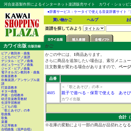
河合楽器製作所によるインターネット楽譜販売サイト カワイ・ショッピング
●辞書サービス：ケータイで使える音楽辞書サイト「
買い物かご
ヘルプ
お
楽譜を探してみよう
カワイ出版
かご
出版目録
ピアノ教則本・曲集
かごの中には、
1
商品あります。
こどものピアノ楽譜
さらに商品を追加したい場合は、索引メニュー
デジタル・ピアノ曲集
ポピュラーピアノ曲集
注文数量が変わる場合がありますので、
ページ
ジャズ・ピアノ曲集
電子オルガン教則本・曲集
吹奏楽教本
品番
吹奏楽譜／アンサンブル楽
譜
＜「歌とあそび」の本＞
打楽器教本
ギター曲集
4605
親子で遊べる・保育で使える あそび
声楽・合唱教本
カワイ出版
幼児音楽教育教材
生涯学習教材
こどもの歌
「歌とあそび」の本
歌曲集
合計（
歌集
楽書
※在庫の変動により一部の商品が品切れとなる
大正琴教本
合唱曲集（混声合唱）