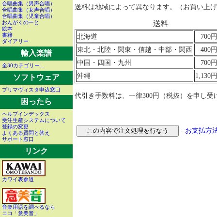
合唱曲集（男声合唱）
送料は地域によって異なります。（お買い上げ金額
合唱曲集（女声合唱）
合唱曲集（児童合唱）
おんがくのーと
送料
絵本
書籍
北海道
70
ダイアリー
東北・北陸・関東・信越・中部・関西
40
輸入楽譜
中国・四国・九州
70
全30カテゴリー...
沖縄
1,13
ソフトウェア
プリマヴィスタ申込窓口
代引き手数料は、一律300円（税抜）を申し受
困ったら
ヘルプインデックス
受注生産システムについて
登録の変更
-
お支払方
よくある質問と答え
サポート窓口
リンク
カワイ表参道
音楽用語を調べるなら
ココ「意美音」