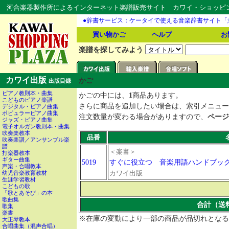
河合楽器製作所によるインターネット楽譜販売サイト カワイ・ショッピング
●辞書サービス：ケータイで使える音楽辞書サイト「
買い物かご
ヘルプ
お
楽譜を探してみよう
カワイ出版
かご
出版目録
ピアノ教則本・曲集
かごの中には、
1
商品あります。
こどものピアノ楽譜
さらに商品を追加したい場合は、索引メニュー
デジタル・ピアノ曲集
ポピュラーピアノ曲集
注文数量が変わる場合がありますので、
ページ
ジャズ・ピアノ曲集
電子オルガン教則本・曲集
吹奏楽教本
品番
吹奏楽譜／アンサンブル楽
譜
＜楽書＞
打楽器教本
ギター曲集
5019
すぐに役立つ 音楽用語ハンドブッ
声楽・合唱教本
カワイ出版
幼児音楽教育教材
生涯学習教材
こどもの歌
「歌とあそび」の本
歌曲集
合計（送
歌集
楽書
※在庫の変動により一部の商品が品切れとなる
大正琴教本
合唱曲集（混声合唱）