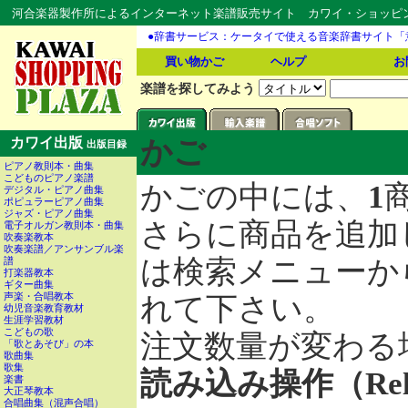
河合楽器製作所によるインターネット楽譜販売サイト カワイ・ショッピング
●辞書サービス：ケータイで使える音楽辞書サイト「
買い物かご
ヘルプ
お
楽譜を探してみよう
カワイ出版
かご
出版目録
ピアノ教則本・曲集
こどものピアノ楽譜
かごの中には、
1
デジタル・ピアノ曲集
ポピュラーピアノ曲集
ジャズ・ピアノ曲集
さらに商品を追加
電子オルガン教則本・曲集
吹奏楽教本
吹奏楽譜／アンサンブル楽
は検索メニューか
譜
打楽器教本
ギター曲集
声楽・合唱教本
れて下さい。
幼児音楽教育教材
生涯学習教材
こどもの歌
注文数量が変わる
「歌とあそび」の本
歌曲集
歌集
読み込み操作（Re
楽書
大正琴教本
合唱曲集（混声合唱）