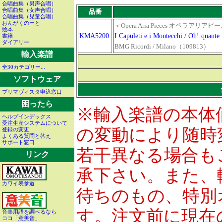
合唱曲集（男声合唱）
合唱曲集（女声合唱）
品番
合唱曲集（児童合唱）
おんがくのーと
＜Opera Aria Pieces オペラアリアピース
絵本
KMA5200
I Capuleti e i Montecchi / Oh! qu
書籍
ダイアリー
BMG Ricordi / Milano（109813）
輸入楽譜
全30カテゴリー...
ソフトウェア
プリマヴィスタ申込窓口
困ったら
※輸入楽譜の本体
ヘルプインデックス
受注生産システムについて
の変動により随時
登録の変更
よくある質問と答え
サポート窓口
若干異なる場合も
リンク
承下さい。また、
カワイ表参道
待ちのもの、特別
す。注文前に現在
音楽用語を調べるなら
ココ「意美音」