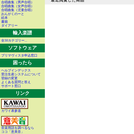
最近閲覧した商品
合唱曲集（男声合唱）
合唱曲集（女声合唱）
合唱曲集（児童合唱）
おんがくのーと
絵本
書籍
ダイアリー
輸入楽譜
全30カテゴリー...
ソフトウェア
プリマヴィスタ申込窓口
困ったら
ヘルプインデックス
受注生産システムについて
登録の変更
よくある質問と答え
サポート窓口
リンク
カワイ表参道
音楽用語を調べるなら
ココ「意美音」