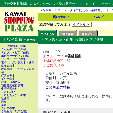
河合楽器製作所によるインターネット楽譜販売サイト カワイ・ショッピング
●辞書サービス：ケータイで使える音楽辞書サイト「
買い物かご
ヘルプ
楽譜を探してみよう
カワイ出版
ピアノ教則本・曲集
標準版ピアノ楽譜
出版目録
ピアノ教則本・曲集
こどものピアノ楽譜
品番：0115
デジタル・ピアノ曲集
チェルニー・30番練習曲
ポピュラーピアノ曲集
ジャズ・ピアノ曲集
本体価格\900＋税
電子オルガン教則本・曲集
かごに入れる
吹奏楽教本
吹奏楽譜／アンサンブル楽
譜
出版社：カワイ出版
打楽器教本
菊倍判 72頁
ギター曲集
校訂：寺西昭子
声楽・合唱教本
幼児音楽教育教材
この商品の特色
生涯学習教材
こどもの歌
「歌とあそび」の本
バイエル教則本終了後に使われる、標準的
歌曲集
る。
歌集
楽書
大正琴教本
合唱曲集（混声合唱）