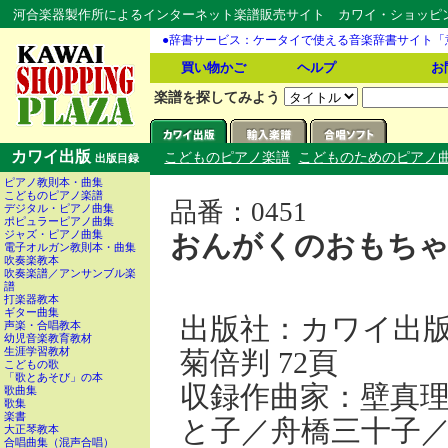
河合楽器製作所によるインターネット楽譜販売サイト カワイ・ショッピング
●辞書サービス：ケータイで使える音楽辞書サイト「
買い物かご
ヘルプ
お
楽譜を探してみよう
カワイ出版
こどものピアノ楽譜
こどものためのピアノ
出版目録
ピアノ教則本・曲集
こどものピアノ楽譜
品番：0451
デジタル・ピアノ曲集
ポピュラーピアノ曲集
ジャズ・ピアノ曲集
おんがくのおもちゃ
電子オルガン教則本・曲集
吹奏楽教本
吹奏楽譜／アンサンブル楽
譜
打楽器教本
ギター曲集
出版社：カワイ出
声楽・合唱教本
幼児音楽教育教材
生涯学習教材
菊倍判 72頁
こどもの歌
「歌とあそび」の本
収録作曲家：壁真
歌曲集
歌集
楽書
と子／舟橋三十子
大正琴教本
合唱曲集（混声合唱）