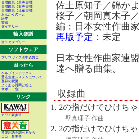
佐土原知子／錦か
合唱曲集（男声合唱）
合唱曲集（女声合唱）
合唱曲集（児童合唱）
桜子／朝岡真木子
おんがくのーと
絵本
書籍
編：日本女性作曲
ダイアリー
輸入楽譜
再版予定
：未定
全30カテゴリー...
ソフトウェア
日本女性作曲家連盟
プリマヴィスタ申込窓口
困ったら
達へ贈る曲集。
ヘルプインデックス
受注生産システムについて
登録の変更
よくある質問と答え
サポート窓口
収録曲
リンク
2の指だけでひけちゃ
カワイ表参道
壁真理子 作曲
2の指だけでひけちゃ
音楽用語を調べるなら
ココ「意美音」