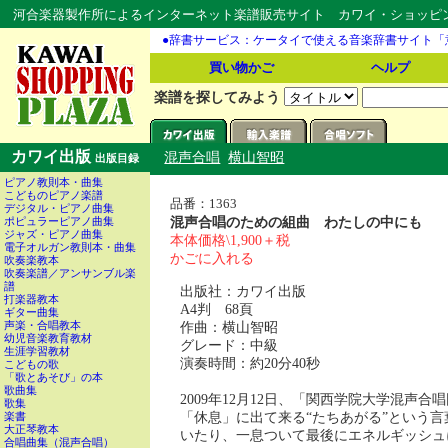
河合楽器製作所によるインターネット楽譜販売サイト カワイ・ショッピング
●辞書サービス：ケータイで使える音楽辞書サイト「
買い物かご
ヘルプ
楽譜を探してみよう
カワイ出版
混声合唱
横山智昭
出版目録
ピアノ教則本・曲集
こどものピアノ楽譜
品番：1363
デジタル・ピアノ曲集
混声合唱のための組曲 わたしの中にも
ポピュラーピアノ曲集
ジャズ・ピアノ曲集
本体価格\1,900＋税
電子オルガン教則本・曲集
かごに入れる
吹奏楽教本
吹奏楽譜／アンサンブル楽
譜
出版社：カワイ出版
打楽器教本
A4判 68頁
ギター曲集
作曲：横山智昭
声楽・合唱教本
幼児音楽教育教材
グレード：中級
生涯学習教材
演奏時間：約20分40秒
こどもの歌
「歌とあそび」の本
歌曲集
2009年12月12日、「関西学院大学混声
歌集
「休息」に出て来る“たちあがる”という
楽書
大正琴教本
いたり、一息ついて最後にエネルギッシュ
合唱曲集（混声合唱）