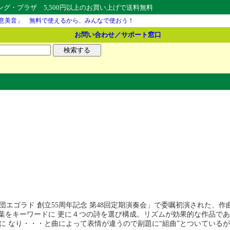
・プラザ 5,500円以上のお買い上げで送料無料
意美音」 無料で使えるから、みんなで使おう！
お問い合わせ／サポート窓口
合唱団エゴラド 創立55周年記念 第48回定期演奏会」で委嘱初演された
言葉をキーワードに 更に４つの詩を選び構成。リズムが効果的な作品で
に なり・・・と曲によって表情が違うので副題に“組曲”とついている