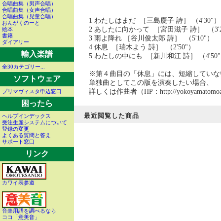
合唱曲集（男声合唱）
合唱曲集（女声合唱）
合唱曲集（児童合唱）
1 わたしはまだ ［三島慶子 詩］ （4'30"）
おんがくのーと
2 あしたに向かって ［宮田滋子 詩］ （3'2
絵本
書籍
3 雨よ降れ ［谷川俊太郎 詩］ （5'10"）
ダイアリー
4 休息 ［瑞木よう 詩］ （2'50"）
輸入楽譜
5 わたしの中にも ［新川和江 詩］ （4'50
全30カテゴリー...
※第４曲目の「休息」には、短縮していない
ソフトウェア
単独曲としてこの版を演奏したい場合、
詳しくは作曲者（HP：http://yokoyamato
プリマヴィスタ申込窓口
困ったら
最近閲覧した商品
ヘルプインデックス
受注生産システムについて
登録の変更
よくある質問と答え
サポート窓口
リンク
カワイ表参道
音楽用語を調べるなら
ココ「意美音」