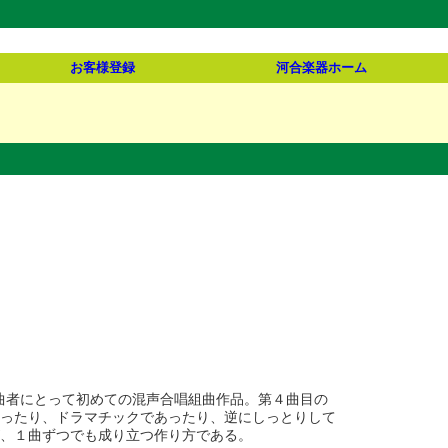
お客様登録
河合楽器ホーム
、作曲者にとって初めての混声合唱組曲作品。第４曲目の
あったり、ドラマチックであったり、逆にしっとりして
が、１曲ずつでも成り立つ作り方である。