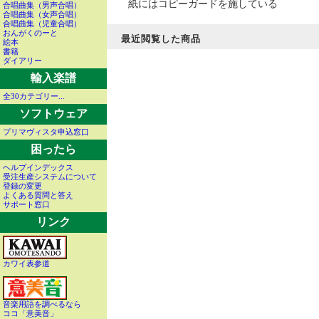
紙にはコピーガードを施している
合唱曲集（男声合唱）
合唱曲集（女声合唱）
合唱曲集（児童合唱）
おんがくのーと
最近閲覧した商品
絵本
書籍
ダイアリー
輸入楽譜
全30カテゴリー...
ソフトウェア
プリマヴィスタ申込窓口
困ったら
ヘルプインデックス
受注生産システムについて
登録の変更
よくある質問と答え
サポート窓口
リンク
カワイ表参道
音楽用語を調べるなら
ココ「意美音」