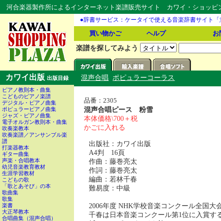
河合楽器製作所によるインターネット楽譜販売サイト カワイ・ショッピング
●辞書サービス：ケータイで使える音楽辞書サイト「
買い物かご
ヘルプ
お
楽譜を探してみよう
カワイ出版
混声合唱
ポピュラーコーラス
出版目録
ピアノ教則本・曲集
こどものピアノ楽譜
品番：2305
デジタル・ピアノ曲集
混声合唱ピース 粉雪
ポピュラーピアノ曲集
ジャズ・ピアノ曲集
本体価格\700＋税
電子オルガン教則本・曲集
かごに入れる
吹奏楽教本
吹奏楽譜／アンサンブル楽
譜
出版社：カワイ出版
打楽器教本
A4判 16頁
ギター曲集
作曲：藤巻亮太
声楽・合唱教本
幼児音楽教育教材
作詞：藤巻亮太
生涯学習教材
編曲：若林千春
こどもの歌
「歌とあそび」の本
難易度：中級
歌曲集
歌集
2006年度 NHK学校音楽コンクール全
楽書
大正琴教本
千春は日本音楽コンクール第1位に入賞す
合唱曲集（混声合唱）